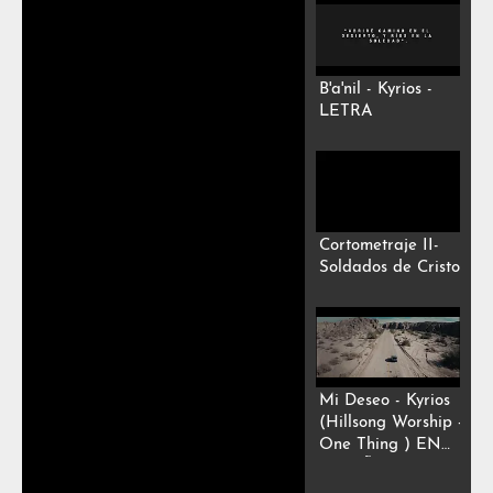
B'a'nil - Kyrios -
LETRA
Cortometraje II-
Soldados de Cristo
Mi Deseo - Kyrios
(Hillsong Worship -
One Thing ) EN
ESPAÑOL -
LETRA